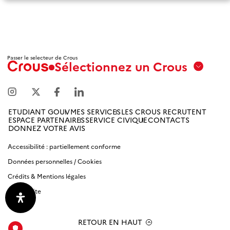
Passer le selecteur de Crous
Sélectionnez un Crous
Aix
Marseille
Avignon
ETUDIANT GOUV
MES SERVICES
LES CROUS RECRUTENT
ESPACE PARTENAIRES
SERVICE CIVIQUE
CONTACTS
Amiens
DONNEZ VOTRE AVIS
Picardie
Accessibilité : partiellement conforme
Données personnelles / Cookies
Antilles
Guyane
Crédits & Mentions légales
Plan du site
Bordeaux-
Aquitaine
RETOUR EN HAUT