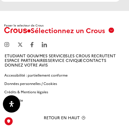
Passer le selecteur de Crous
Sélectionnez un Crous
Aix
Marseille
Avignon
ETUDIANT GOUV
MES SERVICES
LES CROUS RECRUTENT
ESPACE PARTENAIRES
SERVICE CIVIQUE
CONTACTS
Amiens
DONNEZ VOTRE AVIS
Picardie
Accessibilité : partiellement conforme
Données personnelles / Cookies
Antilles
Guyane
Crédits & Mentions légales
Plan du site
Bordeaux-
Aquitaine
RETOUR EN HAUT
Bourgogne