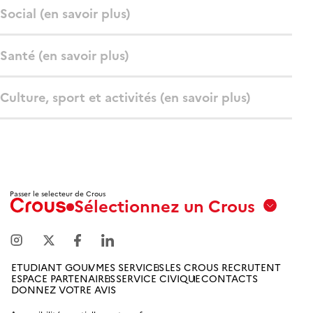
Social (en savoir plus)
Santé (en savoir plus)
Culture, sport et activités (en savoir plus)
Passer le selecteur de Crous
Sélectionnez un Crous
Aix
Marseille
Avignon
ETUDIANT GOUV
MES SERVICES
LES CROUS RECRUTENT
ESPACE PARTENAIRES
SERVICE CIVIQUE
CONTACTS
Amiens
DONNEZ VOTRE AVIS
Picardie