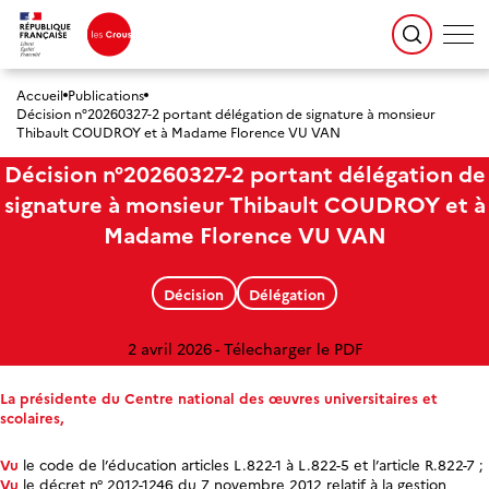
Accueil
Publications
Décision n°20260327-2 portant délégation de signature à monsieur
Thibault COUDROY et à Madame Florence VU VAN
Décision n°20260327-2 portant délégation de
signature à monsieur Thibault COUDROY et à
Madame Florence VU VAN
Décision
Délégation
2 avril 2026
Télecharger le PDF
La présidente du Centre national des œuvres universitaires et
scolaires,
Vu
le code de l’éducation articles L.822-1 à L.822-5 et l’article R.822-7 ;
Vu
le décret n° 2012-1246 du 7 novembre 2012 relatif à la gestion