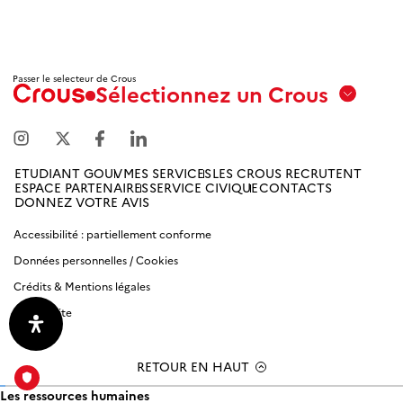
Passer le selecteur de Crous
Sélectionnez un Crous
Aix
Marseille
Avignon
ETUDIANT GOUV
MES SERVICES
LES CROUS RECRUTENT
ESPACE PARTENAIRES
SERVICE CIVIQUE
CONTACTS
Amiens
DONNEZ VOTRE AVIS
Picardie
Accessibilité : partiellement conforme
Données personnelles / Cookies
Antilles
Guyane
Crédits & Mentions légales
Plan du site
Bordeaux-
Aquitaine
RETOUR EN HAUT
Les ressources humaines
Bourgogne