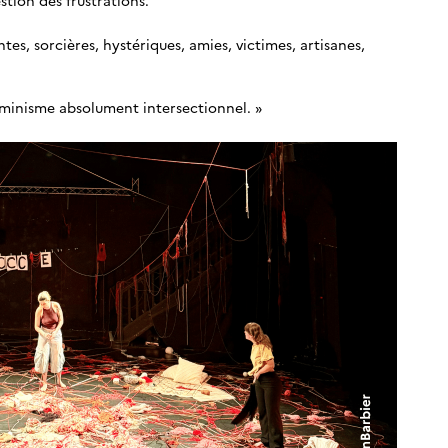
ntes, sorcières, hystériques, amies, victimes, artisanes,
 féminisme absolument intersectionnel. »