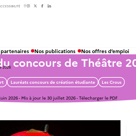
CCESSIBILITÉ
 partenaires
Nos publications
Nos offres d’emploi
 du concours de Théâtre 2
e 2026
rt
Lauréats concours de création étudiante
Les Crous
 juin 2026
Mis à jour le 30 juillet 2026
Télecharger le PDF