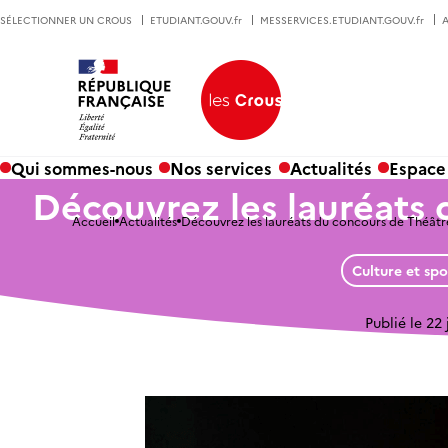
SÉLECTIONNER UN CROUS
ETUDIANT.GOUV.fr
MESSERVICES.ETUDIANT.GOUV.fr
A
Qui sommes-nous
Nos services
Actualités
Espace
Découvrez les lauréats
Accueil
Actualités
Découvrez les lauréats du concours de Théâtr
Culture et spo
Publié le 22