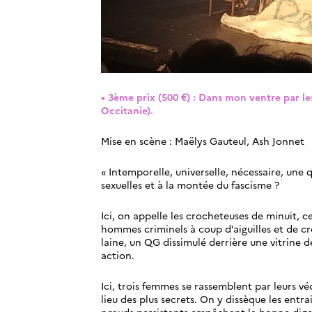
• 3ème prix (500 €) : Dans mon ventre par l
Occitanie).
Mise en scène : Maëlys Gauteul, Ash Jonnet
« Intemporelle, universelle, nécessaire, une q
sexuelles et à la montée du fascisme ?
Ici, on appelle les crocheteuses de minuit, c
hommes criminels à coup d’aiguilles et de cr
laine, un QG dissimulé derrière une vitrine d
action.
Ici, trois femmes se rassemblent par leurs véc
lieu des plus secrets. On y dissèque les entra
nœuds persistants empêchant la bonne diges